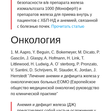
безопасности в/в препарата железа
изомальтозата 1000 (Монофер®) и
препаратов железа для приема внутрь у
пациентов с ХБП-НД и анемией, связанной
с болезнью почек.
Прочитать статью
Онкология
1. M. Aapro, Y. Beguin, C. Bokemeyer, M. Dicato, P.
Gascón, J. Glaspy, A. Hofmann, H. Link, T.
Littlewood, H. Ludwig, A. O¨ sterborg, P. Pronzato,
V. Santini, D. Schrijvers, R. Stauder, K. Jordan, J.
Herrstedt "Лечение анемии и дефицита железа у
онкологических больных:ЕОМО (Европейское
общество медицинской онкологии) руководство
по клинической практике"
Анемия и дефицит железа (ДЖ)
представляют собой частые осложнения у