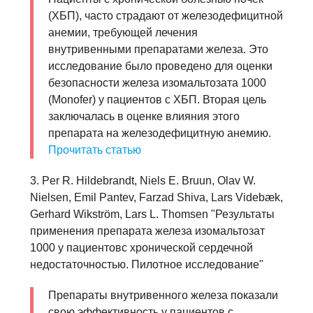
(ХБП), часто страдают от железодефицитной
анемии, требующей лечения
внутривенными препаратами железа. Это
исследование было проведено для оценки
безопасности железа изомальтозата 1000
(Monofer) у пациентов с ХБП. Вторая цель
заключалась в оценке влияния этого
препарата на железодефицитнyю анемию.
Прочитать статью
3. Per R. Hildebrandt, Niels E. Bruun, Olav W.
Nielsen, Emil Pantev, Farzad Shiva, Lars Videbæk,
Gerhard Wikström, Lars L. Thomsen "Результаты
применения препарата железа изомальтозат
1000 у пациентовс хронической сердечной
недостаточностью. Пилотное исследование"
Препараты внутривенного железа показали
свою эффективность у пациентов с