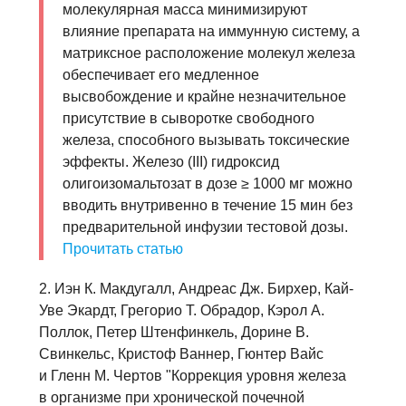
молекулярная масса минимизируют
влияние препарата на иммунную систему, а
матриксное расположение молекул железа
обеспечивает его медленное
высвобождение и крайне незначительное
присутствие в сыворотке свободного
железа, способного вызывать токсические
эффекты. Железо (III) гидроксид
олигоизомальтозат в дозе ≥ 1000 мг можно
вводить внутривенно в течение 15 мин без
предварительной инфузии тестовой дозы.
Прочитать статью
2. Иэн К. Макдугалл, Андреас Дж. Бирхер, Кай-
Уве Экардт, Грегорио T. Обрадор, Кэрол А.
Поллок, Петер Штенфинкель, Дорине В.
Свинкельс, Кристоф Ваннер, Гюнтер Вайс
и Гленн М. Чертов "Коррекция уровня железа
в организме при хронической почечной