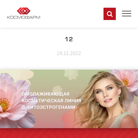
12
24.11.2022
RU
EN
DE
FR