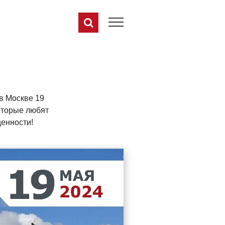
в Москве 19
оторые любят
ценности!