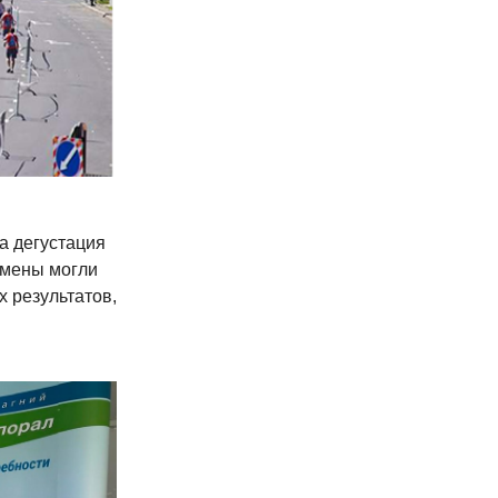
а дегустация
смены могли
х результатов,