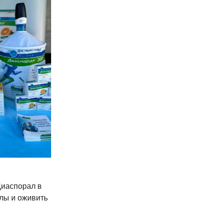
Диаспорал в
илы и оживить