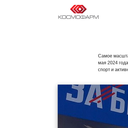
RU
EN
DE
FR
Самое масшта
мая 2024 год
спорт и актив