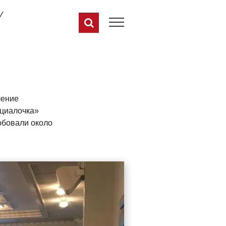
/
чение
оциалочка»
обовали около