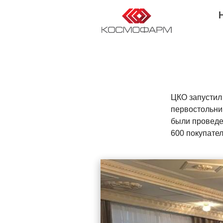
RU
EN
DE
FR
ЦКО запустил
первостольник
были проведе
600 покупател