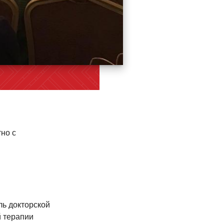
но с
ль докторской
й терапии