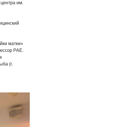
 центра им.
дицинский
йки матки»
фессор PAE.
х
ба (г.