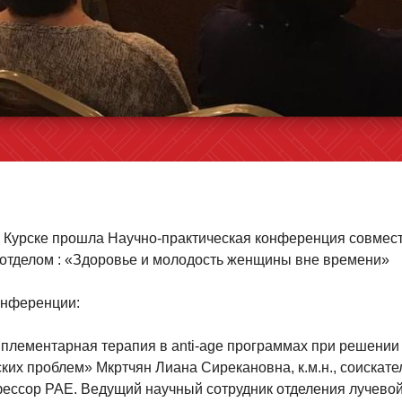
г. Курске прошла Научно-практическая конференция совмест
отделом : «Здоровье и молодость женщины вне времени»
онференции:
мплементарная терапия в anti-age программах при решении
ких проблем» Мкртчян Лиана Сирекановна, к.м.н., соискате
фессор PAE. Ведущий научный сотрудник отделения лучево