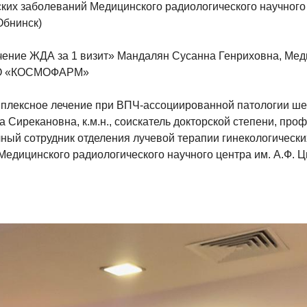
ских заболеваний Медицинского радиологического научного
 Обнинск)
ечение ЖДА за 1 визит» Мандалян Сусанна Генриховна, Ме
ОО «КОСМОФАРМ»
мплексное лечение при ВПЧ-ассоциированной патологии ше
 Сирекановна, к.м.н., соискатель докторской степени, про
ный сотрудник отделения лучевой терапии гинекологически
едицинского радиологического научного центра им. А.Ф. Цы