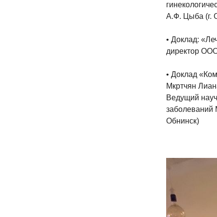
гинекологиче
А.Ф. Цыба (г.
• Доклад: «Л
директор О
• Доклад «Ко
Мкртчян Лиана
Ведущий науч
заболеваний М
Обнинск)