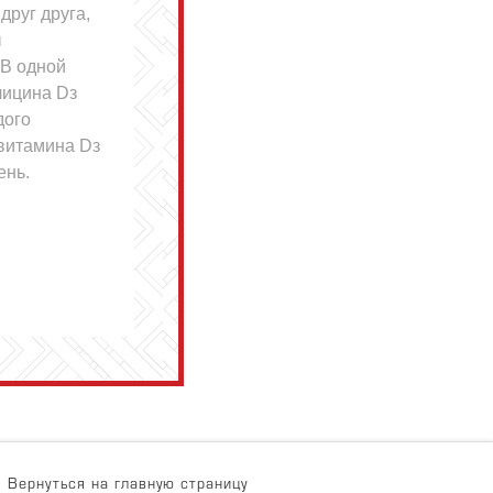
друг друга,
ы
 В одной
лицина Dз
дого
 витамина Dз
ень.
Вернуться на главную страницу