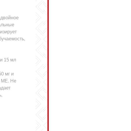
 двойное
альные
визирует
бучаемость,
ли 15 мл
0 мг и
 МЕ. Не
адает
,